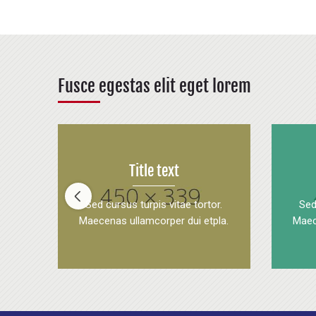
Fusce egestas elit eget lorem
r.
Title text
pla.
Sed cursus turpis vitae tortor.
Sed
Maecenas ullamcorper dui etpla.
Maec